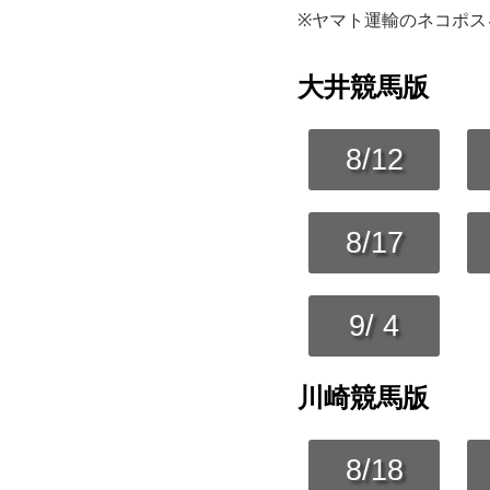
※ヤマト運輸のネコポス
大井競馬版
8/12
8/17
9/ 4
川崎競馬版
8/18