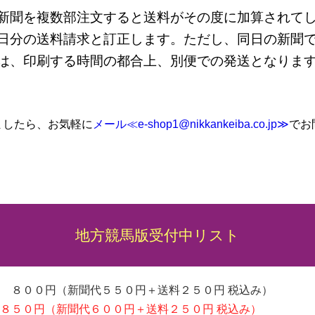
新聞を複数部注文すると送料がその度に加算されて
日分の送料請求と訂正します。ただし、同日の新聞
は、印刷する時間の都合上、別便での発送となりま
ましたら、お気軽に
メール≪e-shop1@nikkankeiba.co.jp≫
でお
地方競馬版受付中リスト
 ８００円（新聞代５５０円＋送料２５０円 税込み）
８５０円（新聞代６００円＋送料２５０円 税込み）