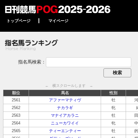
トップページ
┃
マイページ
指名馬検索：
← 横スクロールします →
順位
馬名
性別
2561
アファーマティヴ
牡
2562
ナカラギ
牝
2563
マナイアカラニ
牡
2564
ニューカワイイ
牝
2565
ティーエンティー
牡