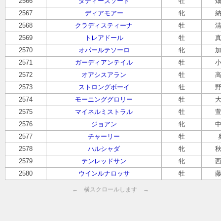
2566
ダディーズソード
牡
2567
ディアモアー
牝
2568
クラディスティーナ
牡
2569
トレアドール
牡
2570
オパールテソーロ
牝
2571
ガーディアンテイル
牡
2572
オアシスアラン
牡
2573
ストロングボーイ
牡
2574
モーニンググロリー
牡
2575
マイネルミストラル
牡
2576
ジョアン
牝
2577
チャーリー
牡
2578
ハルシャダ
牝
2579
テンレッドサン
牝
2580
ウインルナロッサ
牡
← 横スクロールします →