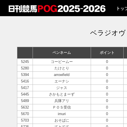
トッ
ベラジオヴ
ペンネーム
ポイント
5245
コービームー
0
5280
たけとり
0
5394
arrowfield
0
5416
エーナシ
0
5417
ジャス
0
5445
さかもとまーず
0
5489
兵隊アリ
0
5632
ＰＯＳ受信
0
5670
imuri
0
5703
おそばに
0
5725
てとてて
0