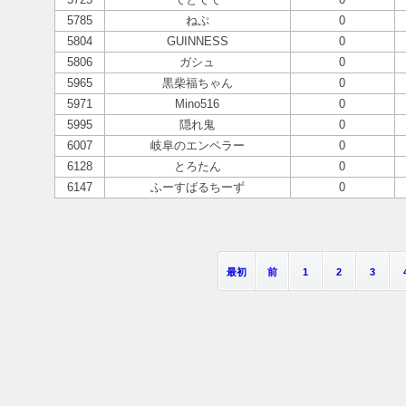
5785
ねぷ
0
5804
GUINNESS
0
5806
ガシュ
0
5965
黒柴福ちゃん
0
5971
Mino516
0
5995
隠れ鬼
0
6007
岐阜のエンペラー
0
6128
とろたん
0
6147
ふーすばるちーず
0
最初
前
1
2
3