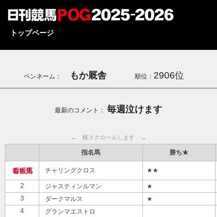
トップページ
もか厩舎
2906位
ペンネーム：
順位：
毎週泣けます
最新のコメント：
← 横スクロールします →
指名馬
勝ち★
チャリングクロス
★★
2
ジャスティンルマン
★
3
ダークマルス
★
4
グランマエストロ