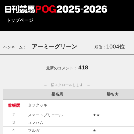
トップページ
アーミーグリーン
1004位
ペンネーム：
順位：
418
最新のコメント：
← 横スクロールします →
指名馬
勝ち★
タフクッキー
2
スマートプリエール
★★
3
ユマハム
4
マルガ
★