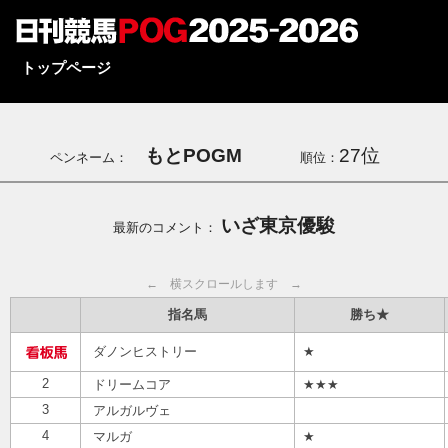
トップページ
もとPOGM
27位
ペンネーム：
順位：
いざ東京優駿
最新のコメント：
← 横スクロールします →
指名馬
勝ち★
ダノンヒストリー
★
2
ドリームコア
★★★
3
アルガルヴェ
4
マルガ
★