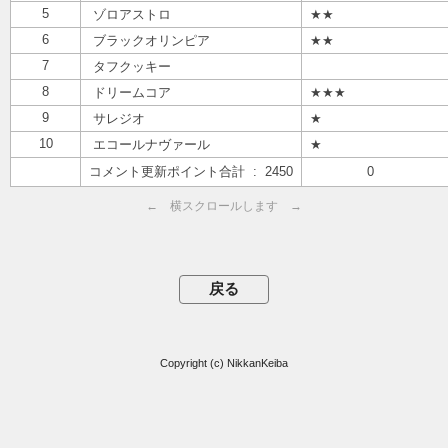
5
ゾロアストロ
★★
6
ブラックオリンピア
★★
7
タフクッキー
8
ドリームコア
★★★
9
サレジオ
★
10
エコールナヴァール
★
コメント更新ポイント合計 : 2450
0
← 横スクロールします →
Copyright (c) NikkanKeiba