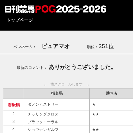
トップページ
ピュアマオ
351位
ペンネーム：
順位：
ありがとうございました。
最新のコメント：
← 横スクロールします →
指名馬
勝ち★
ダノンヒストリー
★
2
チャリングクロス
★★
3
ブラックコーラル
4
ショウナンガルフ
★★