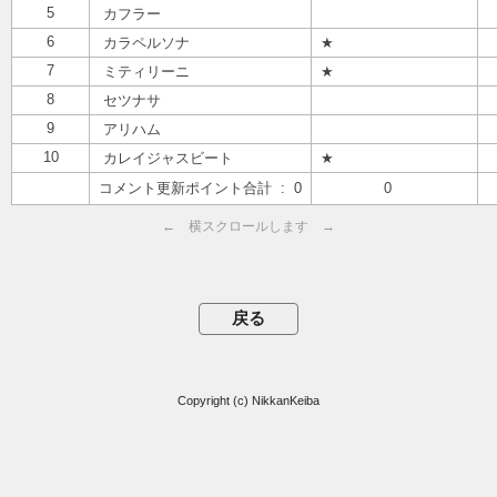
5
カフラー
6
カラペルソナ
★
7
ミティリーニ
★
8
セツナサ
9
アリハム
10
カレイジャスビート
★
コメント更新ポイント合計 : 0
0
← 横スクロールします →
Copyright (c) NikkanKeiba