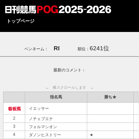
トップページ
RI
6241位
ペンネーム：
順位：
最新のコメント：
← 横スクロールします →
指名馬
勝ち★
イエッサー
2
ノチェブエナ
3
フォルマシオン
4
ダノンヒストリー
★