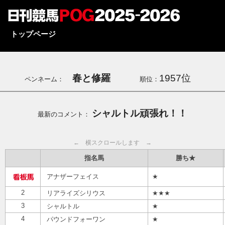
トップページ
春と修羅
1957位
ペンネーム：
順位：
シャルトル頑張れ！！
最新のコメント：
← 横スクロールします →
指名馬
勝ち★
アナザーフェイス
★
2
リアライズシリウス
★★★
3
シャルトル
★
4
パウンドフォーワン
★