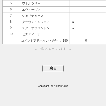
5
ワトルツリー
6
エヴィーヴァ
7
シェリデュース
8
クラウンインジエア
★
9
スターオブロンドン
★
10
セスティーナ
コメント更新ポイント合計 : 150
0
← 横スクロールします →
Copyright (c) NikkanKeiba