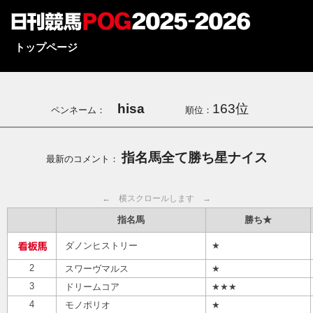
トップページ
hisa
163位
ペンネーム：
順位：
指名馬全て勝ち星ナイス
最新のコメント：
← 横スクロールします →
指名馬
勝ち★
ダノンヒストリー
★
2
スワーヴマルス
★
3
ドリームコア
★★★
4
モノポリオ
★