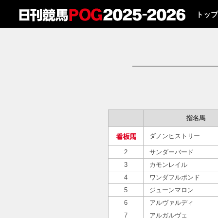
トップ
指名馬
ダノンヒストリー
2
サンダーバード
3
カモンレイル
4
ワンダフルボンド
5
ジューンマロン
6
アルヴァルディ
7
アルガルヴェ