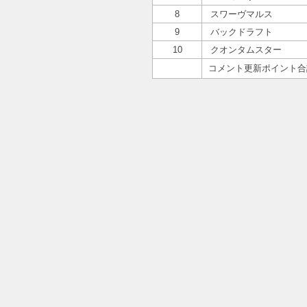
8
スワーヴマルス
9
バックドラフト
10
クオンタムスター
コメント更新ポイント合計 