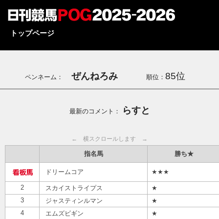
トップページ
ぜんねろみ
85位
ペンネーム：
順位：
らすと
最新のコメント：
← 横スクロールします →
指名馬
勝ち★
ドリームコア
★★★
2
スカイストライプス
★
3
ジャスティンルマン
★
4
エムズビギン
★