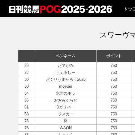
トッ
スワーヴ
ペンネーム
ポイント
23
たてがみ
750
28
ちぇるしー
750
30
おぐりうまたろう2025
750
50
moetan
750
54
水面のボラ
750
56
おおみゃらせ
750
61
Dガリバー
750
68
ラスカー
750
73
柊
750
76
WAON
750
83
ふっくん
750