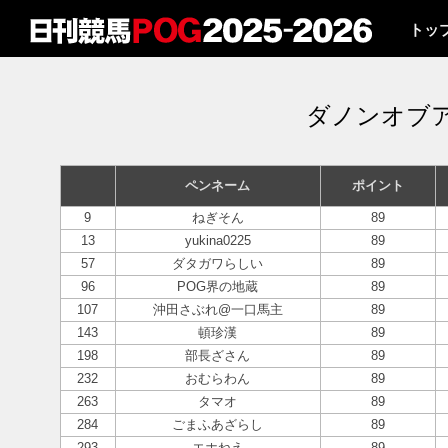
トッ
ダノンオブ
ペンネーム
ポイント
9
ねぎそん
89
13
yukina0225
89
57
ダタガワらしい
89
96
POG界の地蔵
89
107
沖田さぶれ@一口馬主
89
143
頓珍漢
89
198
部長ざさん
89
232
おむらわん
89
263
タマオ
89
284
ごまふあざらし
89
293
エホねえ
89