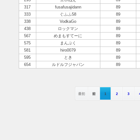
317
fusafusajidann
89
333
ぐふふ58
89
338
VodkaGo
89
438
ロックマン
89
567
めまもすてーに
89
575
まんぷく
89
581
hiro0079
89
595
とき
89
654
ルドルフジャパン
89
最初
前
1
2
3