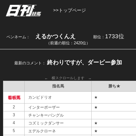
>>トップページ
えるかつくんえ
1733位
ペンネーム：
順位：
（前週の順位：2420位）
終わりですが、ダービー参加
最新のコメント：
← 横スクロールします →
指名馬
勝ち★
カンピドリオ
★
2
インターポーザー
★
3
チャンキーバングル
4
コズミックダンサー
★
5
エデルクローネ
★