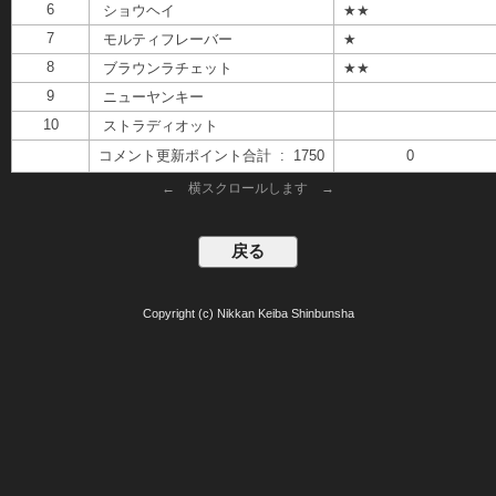
6
ショウヘイ
★★
7
モルティフレーバー
★
8
ブラウンラチェット
★★
9
ニューヤンキー
10
ストラディオット
コメント更新ポイント合計 : 1750
0
← 横スクロールします →
Copyright (c) Nikkan Keiba Shinbunsha