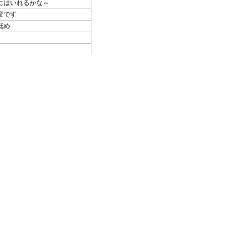
にはいれるかな～
変です
低め