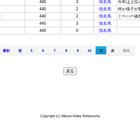
440
3
指名馬
今年は上位
440
2
指名馬
何か様子が
ー
440
2
指名馬
ミーハー値
440
3
指名馬
440
0
指名馬
最初
前
5
6
7
8
9
10
11
次
最後
Copyright (c) Nikkan Keiba Shinbunsha