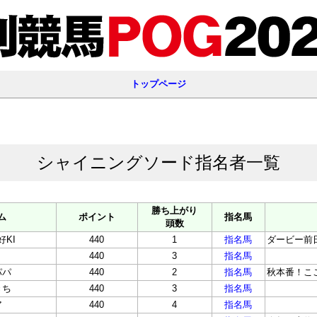
トップページ
シャイニングソード指名者一覧
勝ち上がり
ム
ポイント
指名馬
頭数
好KI
440
1
指名馬
ダービー前
440
3
指名馬
パパ
440
2
指名馬
秋本番！こ
きち
440
3
指名馬
ア
440
4
指名馬