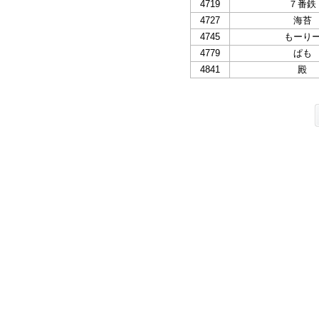
4719
７番鉄
4727
海苔
4745
もーり
4779
ぱも
4841
殿