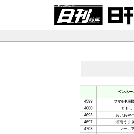
ペンネー
4599
ウマ好KI麺
4600
ともし
4693
あいあや
4697
湘南うま
4703
レーニ