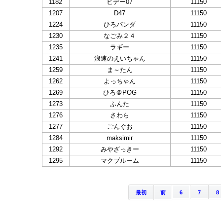
1182
ヒデー07
11150
1207
D47
11150
1224
ひろパンダ
11150
1230
なごみ２４
11150
1235
ラギー
11150
1241
浪速のえいちゃん
11150
1259
ま～たん
11150
1262
よっちゃん
11150
1269
ひろ＠POG
11150
1273
ふんた
11150
1276
さわら
11150
1277
ごんぐお
11150
1284
maksimir
11150
1292
みやざっきー
11150
1295
マクブルーム
11150
最初
前
6
7
8