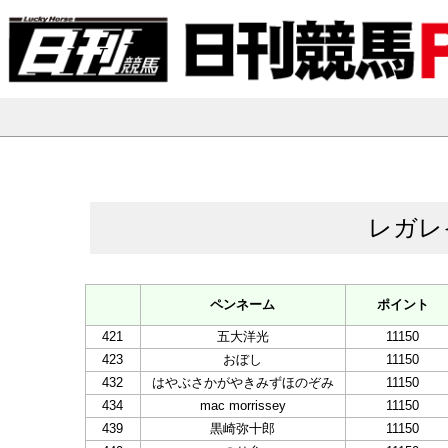
レガレ
ペンネーム
ポイント
421
五大洋光
11150
423
おぼし
11150
432
はやぶさかがやきみずほのぞみ
11150
434
mac morrissey
11150
439
黒崎弥十郎
11150