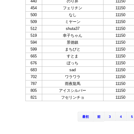
440
のり弁
11150
454
フェリチン
11150
500
なし
11150
509
ミヤーン
11150
512
shuta37
11150
519
幸子ちゃん
11150
594
景徳鎮
11150
599
まちびと
11150
665
すとま
11150
676
ぼっち
11150
683
sad
11150
702
ワラワラ
11150
787
雨夜龍馬
11150
805
アイスシルバー
11150
821
フセリンチョ
11150
最初
前
3
4
5