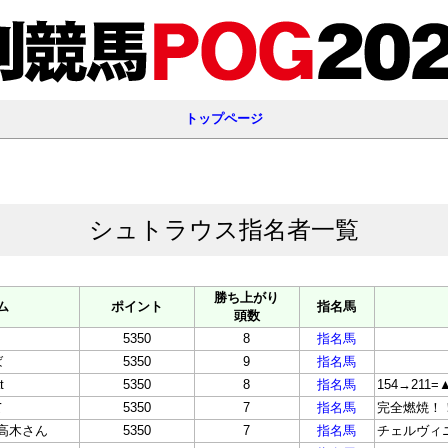
トップページ
シュトラウス指名者一覧
勝ち上がり
ム
ポイント
指名馬
頭数
5350
8
指名馬
ば
5350
9
指名馬
t
5350
8
指名馬
154→211=
て
5350
7
指名馬
完全燃焼！
高木さん
5350
7
指名馬
チェルヴィ