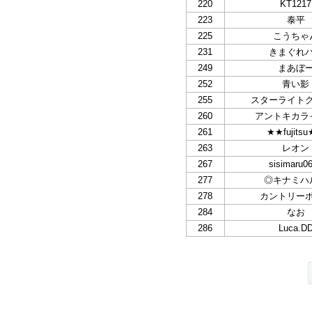
220
KT1217
223
泰平
225
こうちゃ
231
きまぐれ
249
まあぼ
252
青い影
255
スターライト
260
アントキカラ
261
★★fujits
263
レオン
267
sisimaru0
277
◎キナミハ
278
カントリー
284
なお
286
Luca.D