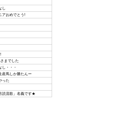
なし
ニアおめでとう!
！
れさまでした
なし・・・
生産馬しか勝たんー
やった
月読流歌」名義です★