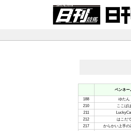
ペンネー
188
ゆたん
210
ここば
211
LuckyCa
212
はこだ
217
からかい上手の