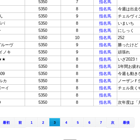
5350
7
指名馬
5350
8
指名馬
今週は出走
ん
5350
9
指名馬
チェルヴィ
パパ
5350
8
指名馬
いまいち
ー
5350
8
指名馬
にしっく
5350
10
指名馬
252
グルーヴ
5350
9
指名馬
勝ったけど
イノキ
5350
9
指名馬
頑張れ
u★★
5350
8
指名馬
いざ2023！
5350
8
指名馬
1年間お疲
609
5350
8
指名馬
今週も動き
ルカ
5350
8
指名馬
ノーザンＦ
ボーイ
5350
8
指名馬
チェル良く
5350
8
指名馬
D
5350
8
指名馬
次年度は「
最初
前
1
2
3
4
5
6
7
次
最後