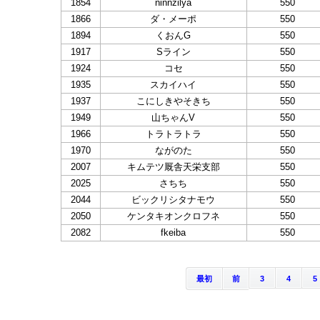
1854
ninnzilya
550
1866
ダ・メーポ
550
1894
くおんG
550
1917
Sライン
550
1924
コセ
550
1935
スカイハイ
550
1937
こにしきやそきち
550
1949
山ちゃんV
550
1966
トラトラトラ
550
1970
ながのた
550
2007
キムテツ厩舎天栄支部
550
2025
さちち
550
2044
ビックリシタナモウ
550
2050
ケンタキオンクロフネ
550
2082
fkeiba
550
最初
前
3
4
5