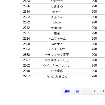
2623
びだーや
990
2626
せみまる
990
2634
チャオ
990
2652
まぁくん
990
2672
ichigo
990
2712
womack
990
2761
根菜
990
2824
トムファーム
990
2850
yoshirin
990
2854
F_SABURO
990
2858
セラフィック帝王
990
2897
ボチボチノンビリ
990
2902
ウイスキーボンボン
990
2918
ひで魔瑠
990
2937
ろうがんおじん
990
最初
前
1
2
3