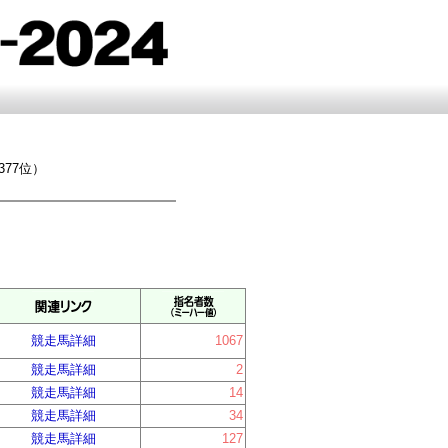
77位）
競走馬詳細
1067
競走馬詳細
2
競走馬詳細
14
競走馬詳細
34
競走馬詳細
127