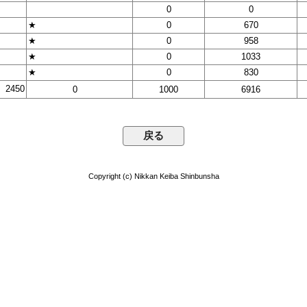
0
0
★
0
670
★
0
958
★
0
1033
★
0
830
2450
0
1000
6916
Copyright (c) Nikkan Keiba Shinbunsha