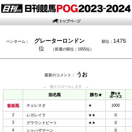
グレーターロンドン
1475
ペンネーム：
順位：
位
（前週の順位：1655位）
うお
最新のコメント：
← 横スクロールします →
チェレスタ
★
1000
2
レガレイラ
★★
0
3
グラウンドビート
★★
0
4
シャハザマーン
0