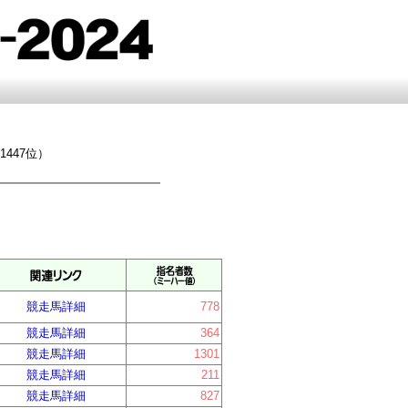
447位）
競走馬詳細
778
競走馬詳細
364
競走馬詳細
1301
競走馬詳細
211
競走馬詳細
827