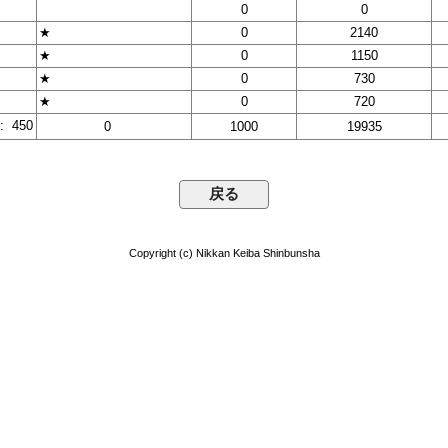
0
0
★
0
2140
★
0
1150
★
0
730
★
0
720
450
0
1000
19935
Copyright (c) Nikkan Keiba Shinbunsha