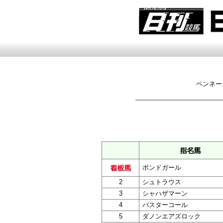
ペンネ
ボンドガール
2
シュトラウス
3
シャハザマーン
4
バスターコール
5
ダノンエアズロック