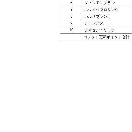
6
ダノンモンブラン
7
ホウオウプロサンゲ
8
ガルサブランカ
9
チェレスタ
10
ジオセントリック
コメント更新ポイント合計 : 