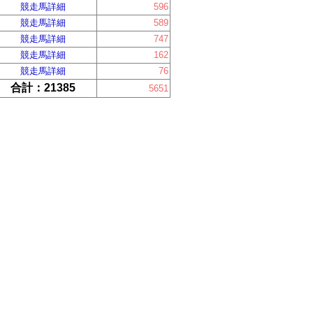
競走馬詳細
596
競走馬詳細
589
競走馬詳細
747
競走馬詳細
162
競走馬詳細
76
合計：21385
5651