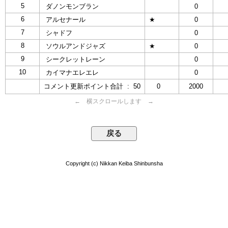
5
ダノンモンブラン
0
6
アルセナール
★
0
7
シャドフ
0
8
ソウルアンドジャズ
★
0
9
シークレットレーン
0
10
カイマナエレエレ
0
コメント更新ポイント合計 : 50
0
2000
← 横スクロールします →
Copyright (c) Nikkan Keiba Shinbunsha