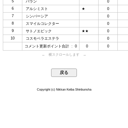
5
バラン
0
6
アルシミスト
★
0
7
シンバーシア
0
8
スマイルコレクター
0
9
サトノエピック
★★
0
10
コスモベラエステラ
0
コメント更新ポイント合計 : 0
0
0
← 横スクロールします →
Copyright (c) Nikkan Keiba Shinbunsha