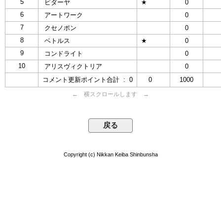
5
ビダーヤ
★
0
6
アートワーク
0
7
クセノポン
0
8
ベトルス
★
0
9
コンドライト
0
10
アリスヴィクトリア
0
コメント更新ポイント合計 : 0
0
1000
← 横スクロールします →
Copyright (c) Nikkan Keiba Shinbunsha