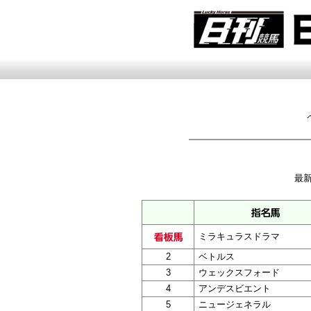
最
ミラキュラスドラマ
2
ベトルス
3
ウェックスフォード
4
アンデスビエント
5
ニュージェネラル