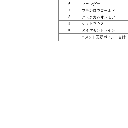
6
フェンダー
7
マテンロウゴールド
8
アスクカムオンモア
9
シュトラウス
10
ダイヤモンドレイン
コメント更新ポイント合計 : 