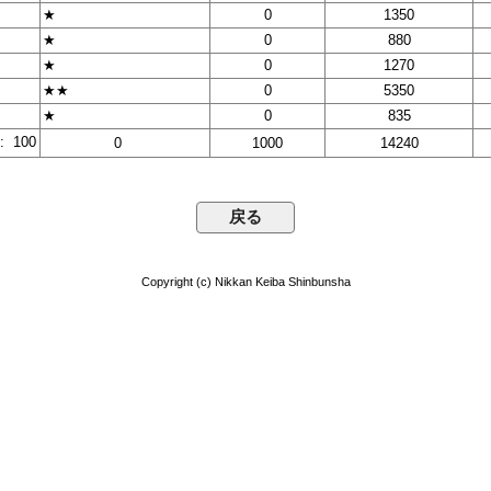
★
0
1350
★
0
880
★
0
1270
★★
0
5350
★
0
835
100
0
1000
14240
Copyright (c) Nikkan Keiba Shinbunsha