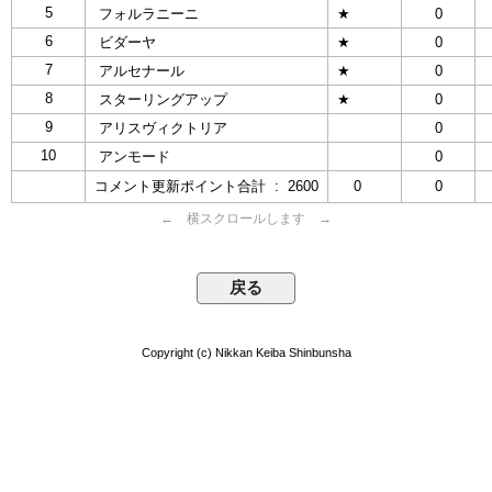
5
フォルラニーニ
★
0
6
ビダーヤ
★
0
7
アルセナール
★
0
8
スターリングアップ
★
0
9
アリスヴィクトリア
0
10
アンモード
0
コメント更新ポイント合計 : 2600
0
0
← 横スクロールします →
Copyright (c) Nikkan Keiba Shinbunsha