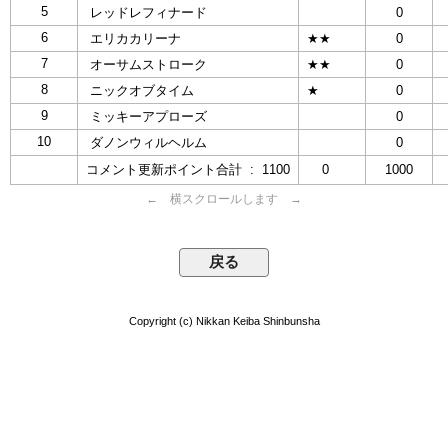
5
レッドレフィナード
0
6
エリカカリーナ
★★
0
7
オーサムストローク
★★
0
8
ニックオブタイム
★
0
9
ミッキーアプローズ
0
10
ダノンウィルヘルム
0
コメント更新ポイント合計 : 1100
0
1000
← 横スクロールします →
Copyright (c) Nikkan Keiba Shinbunsha