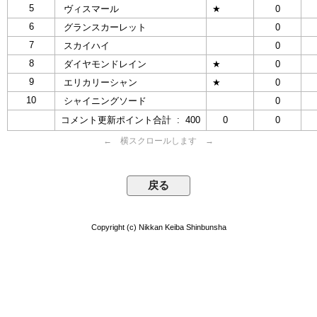
5
ヴィスマール
★
0
6
グランスカーレット
0
7
スカイハイ
0
8
ダイヤモンドレイン
★
0
9
エリカリーシャン
★
0
10
シャイニングソード
0
コメント更新ポイント合計 : 400
0
0
← 横スクロールします →
Copyright (c) Nikkan Keiba Shinbunsha