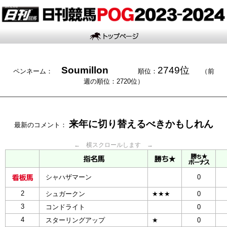
Soumillon
2749位
ペンネーム：
順位：
（前
週の順位：2720位）
来年に切り替えるべきかもしれん
最新のコメント：
← 横スクロールします →
シャハザマーン
0
2
シュガークン
★★★
0
3
コンドライト
0
4
スターリングアップ
★
0