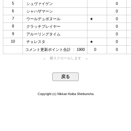
5
シュヴァイゲン
0
6
シャハザマーン
0
7
ウールデュボヌール
★
0
8
クラッチプレイヤー
0
9
アルーリングタイム
0
10
チェレスタ
★
0
コメント更新ポイント合計 : 1900
0
0
← 横スクロールします →
Copyright (c) Nikkan Keiba Shinbunsha