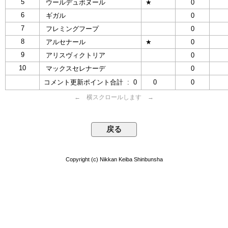
5
ウールデュボヌール
★
0
6
ギガル
0
7
フレミングフープ
0
8
アルセナール
★
0
9
アリスヴィクトリア
0
10
マックスセレナーデ
0
コメント更新ポイント合計 : 0
0
0
← 横スクロールします →
Copyright (c) Nikkan Keiba Shinbunsha