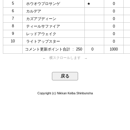
5
ホウオウプロサンゲ
★
0
6
カルデア
0
7
カズアブディーン
0
8
ティールサファイア
0
9
レッドアウェイク
0
10
ライトアップスター
0
コメント更新ポイント合計 : 250
0
1000
← 横スクロールします →
Copyright (c) Nikkan Keiba Shinbunsha