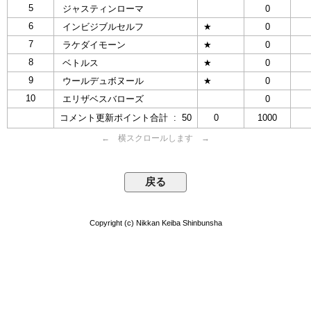
5
ジャスティンローマ
0
6
インビジブルセルフ
★
0
7
ラケダイモーン
★
0
8
ベトルス
★
0
9
ウールデュボヌール
★
0
10
エリザベスバローズ
0
コメント更新ポイント合計 : 50
0
1000
← 横スクロールします →
Copyright (c) Nikkan Keiba Shinbunsha