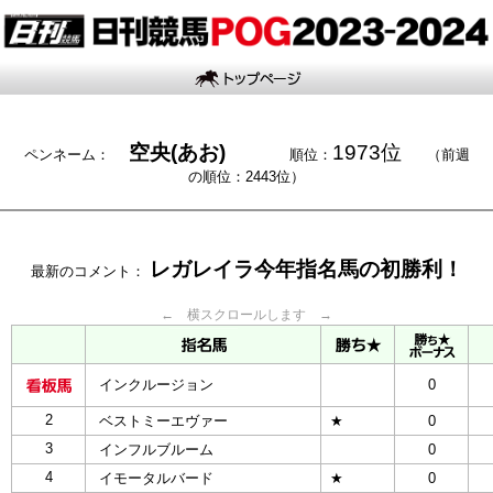
空央(あお)
1973位
ペンネーム：
順位：
（前週
の順位：2443位）
レガレイラ今年指名馬の初勝利！
最新のコメント：
← 横スクロールします →
インクルージョン
0
2
ベストミーエヴァー
★
0
3
インフルブルーム
0
4
イモータルバード
★
0