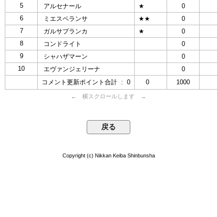
5
アルセナール
★
0
6
ミエスペランサ
★★
0
7
ガルサブランカ
★
0
8
コンドライト
0
9
シャハザマーン
0
10
エヴァンジェリーナ
0
コメント更新ポイント合計 : 0
0
1000
← 横スクロールします →
Copyright (c) Nikkan Keiba Shinbunsha