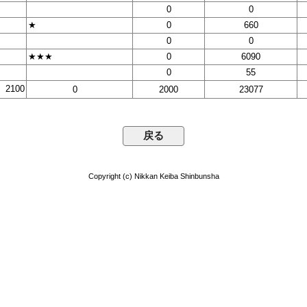
0
0
★
0
660
0
0
★★★
0
6090
0
55
2100
0
2000
23077
Copyright (c) Nikkan Keiba Shinbunsha