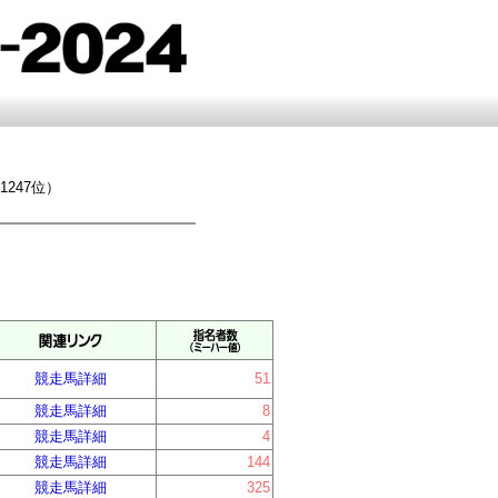
247位）
競走馬詳細
51
競走馬詳細
8
競走馬詳細
4
競走馬詳細
144
競走馬詳細
325