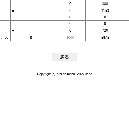
0
388
★
0
1150
0
0
0
0
★
0
720
 50
0
1000
5975
Copyright (c) Nikkan Keiba Shinbunsha