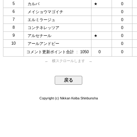
5
カルパ
★
0
6
メイショウマゴイチ
0
7
エルミラージュ
0
8
コンテネレッツア
0
9
アルセナール
★
0
10
アールアンドビー
0
コメント更新ポイント合計 : 1050
0
0
← 横スクロールします →
Copyright (c) Nikkan Keiba Shinbunsha