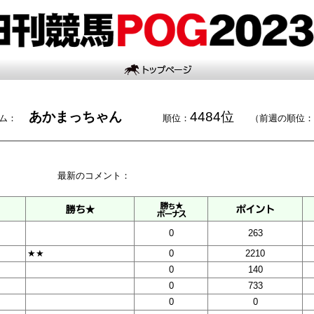
あかまっちゃん
4484位
ーム：
順位：
（前週の順位：4
最新のコメント：
0
263
★★
0
2210
0
140
0
733
0
0