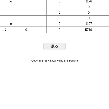
★
0
1176
0
0
0
0
0
0
★
0
1197
: 0
0
0
5719
Copyright (c) Nikkan Keiba Shinbunsha