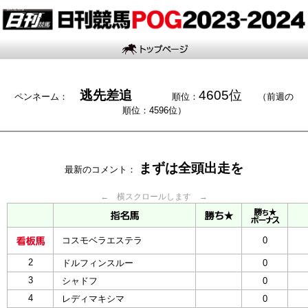
逃先差追
4605位
ペンネーム：
順位：
（前週の
順位：4596位）
まずは全頭出走を
最新のコメント：
← 横スクロールします →
コスモベラエステラ
0
2
ドルフィンスルー
0
3
シャドフ
0
4
レディマキシマ
0