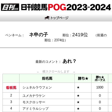
ネ申の子
2419位
ペンネーム：
順位：
（前週の
順位：2374位）
あれ？
最新のコメント：
← 横スクロールします →
シュネルラウフェン
★
1000
2
ユメカナウケン
★
0
3
モスクロッサー
★
0
4
アドミラルシップ
★
0