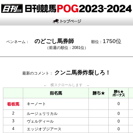
のどごし馬券師
1750位
ペンネーム：
順位：
（前週の順位：2081位）
クンニ馬券炸裂しろ！
最新のコメント：
← 横スクロールします →
キーノート
0
2
ルージュリリカル
0
3
ヴェルディール
0
4
エッジオブジアース
0