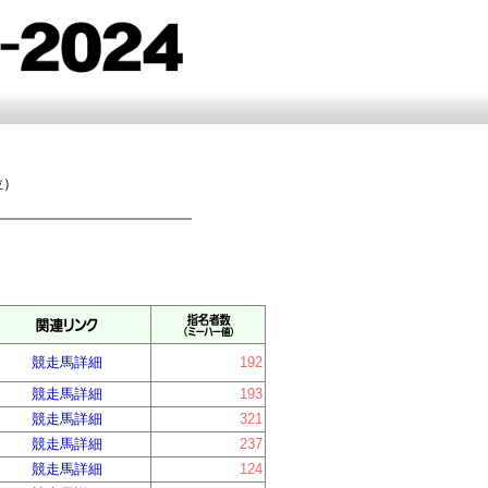
位）
競走馬詳細
192
競走馬詳細
193
競走馬詳細
321
競走馬詳細
237
競走馬詳細
124