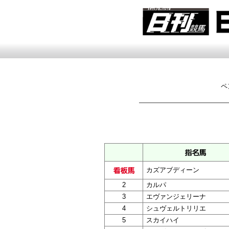
ペ
カズアブディーン
2
カルパ
3
エヴァンジェリーナ
4
シュヴェルトリリエ
5
スカイハイ