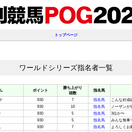
トップページ
ワールドシリーズ指名者一覧
勝ち上がり
ム
ポイント
指名馬
頭数
テ
930
7
指名馬
こんな好成
930
10
指名馬
ノーザンが
ン
930
5
指名馬
3位か〜
メ
930
5
指名馬
みんな無事
ん
930
7
指名馬
よろしくお