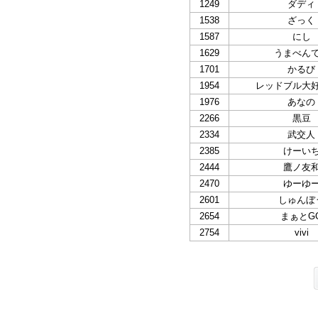
1249
ダディ
1538
ざっく
1587
にし
1629
うまべん
1701
かるび
1954
レッドブル大
1976
あなの
2266
黒豆
2334
武交人
2385
けーい
2444
鷹ノ友
2470
ゆーゆ
2601
しゅんぼ
2654
まぁとG
2754
vivi