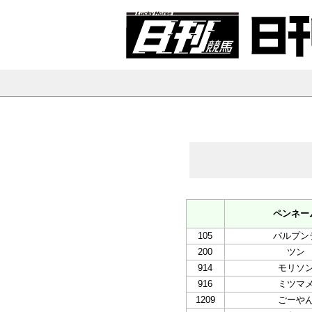
ペンネー
105
パルプン
200
ツン
914
モリソ
916
ミツマ
1209
ごーや