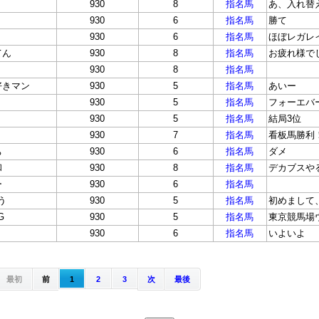
930
8
指名馬
あ、入れ替
930
6
指名馬
勝て
930
6
指名馬
ほぼレガレ
てん
930
8
指名馬
お疲れ様で
930
8
指名馬
好きマン
930
5
指名馬
あいー
930
5
指名馬
フォーエバ
930
5
指名馬
結局3位
930
7
指名馬
看板馬勝利
ち
930
6
指名馬
ダメ
和
930
8
指名馬
デカブスや
ー
930
6
指名馬
う
930
5
指名馬
初めまして
G
930
5
指名馬
東京競馬場
930
6
指名馬
いよいよ
最初
前
1
2
3
次
最後