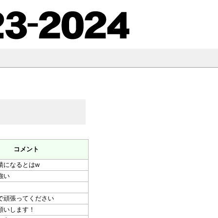
コメント
績になるとはw
強い
で頑張ってください
願いします！