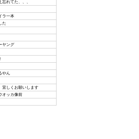
え忘れてた、、、
イラ一本
した
ーヤング
！
るやん
、宜しくお願いします
ウオッカ像前