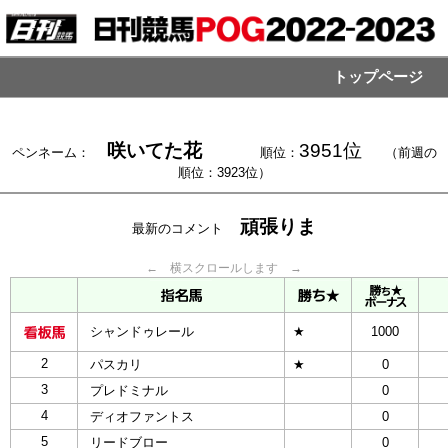
トップページ
咲いてた花
3951位
ペンネーム：
順位：
（前週の
順位：3923位）
頑張りま
最新のコメント
← 横スクロールします →
シャンドゥレール
★
1000
2
パスカリ
★
0
3
プレドミナル
0
4
ディオファントス
0
5
リードブロー
0