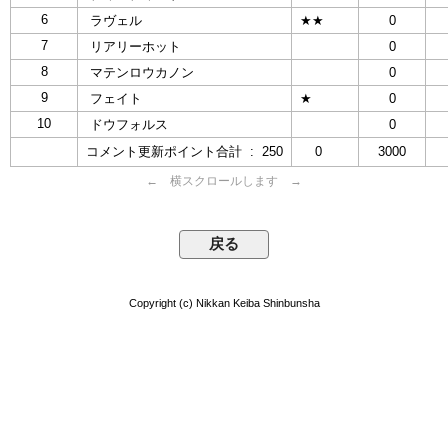
6
ラヴェル
★★
0
7
リアリーホット
0
8
マテンロウカノン
0
9
フェイト
★
0
10
ドウフォルス
0
コメント更新ポイント合計 : 250
0
3000
← 横スクロールします →
Copyright (c) Nikkan Keiba Shinbunsha