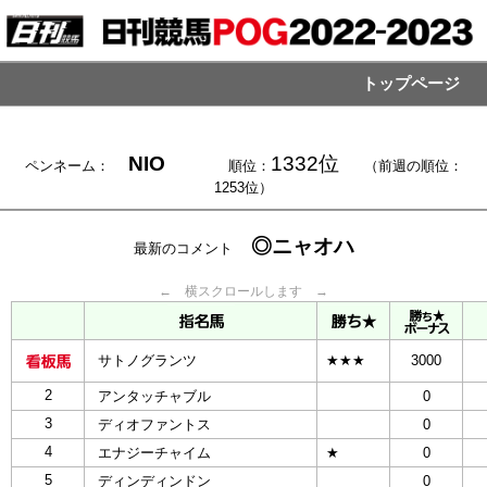
トップページ
NIO
1332位
ペンネーム：
順位：
（前週の順位：
1253位）
◎ニャオハ
最新のコメント
← 横スクロールします →
サトノグランツ
★★★
3000
2
アンタッチャブル
0
3
ディオファントス
0
4
エナジーチャイム
★
0
5
ディンディンドン
0