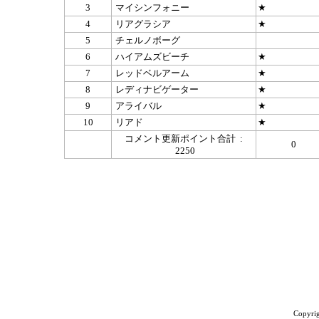
3
マイシンフォニー
★
4
リアグラシア
★
5
チェルノボーグ
6
ハイアムズビーチ
★
7
レッドベルアーム
★
8
レディナビゲーター
★
9
アライバル
★
10
リアド
★
コメント更新ポイント合計 :
0
2250
Copyrig