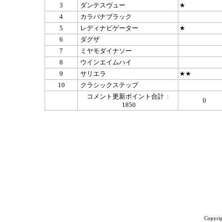
3
ダンテスヴュー
★
4
カラパナブラック
5
レディナビゲーター
★
6
ダグザ
7
ミヤモダイナソー
8
ウインエイムハイ
9
サリエラ
★★
10
クラシックステップ
コメント更新ポイント合計 :
0
1850
Copyrig